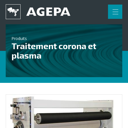
FR
NL
DE
Accueil
Produits
Traitement corona et
Applications
plasma
Engineering
Partenaires
Contact