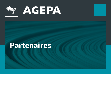
FR
NL
DE
Accueil
Applications
Partenaires
Engineering
Partenaires
Contact