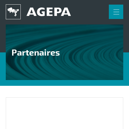
FR
NL
DE
Accueil
Applications
Partenaires
Engineering
Partenaires
Contact