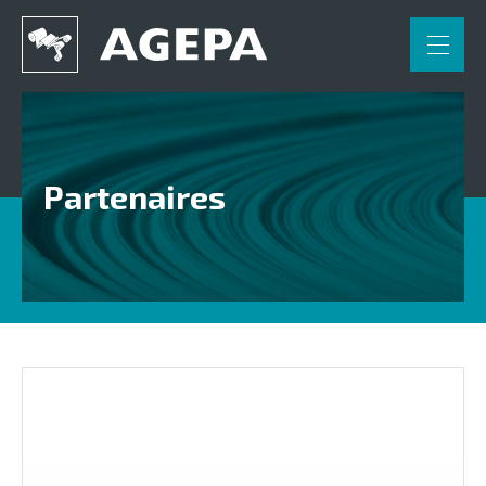
FR
NL
DE
Accueil
Applications
Partenaires
Engineering
Partenaires
Contact