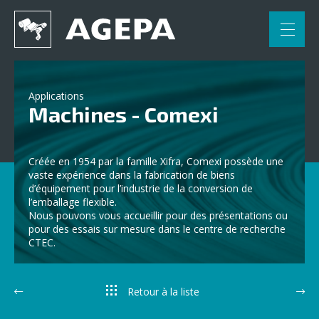
FR
NL
DE
Accueil
Applications
Machines - Comexi
Applications
Enroulage et déroulage
Conduite de bande
Créée en 1954 par la famille Xifra, Comexi possède une
vaste expérience dans la fabrication de biens
Traitement électrostatique et corona
d’équipement pour l’industrie de la conversion de
l’emballage flexible.
Nous pouvons vous accueillir pour des présentations ou
Mesures et inspection
Déplissage
pour des essais sur mesure dans le centre de recherche
CTEC.
Raclage, microperforation, coupe
Joints tournants Deublin
Machines - Polytype
Retour à la liste