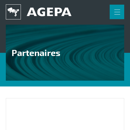
FR
NL
DE
Accueil
Applications
Partenaires
Engineering
Partenaires
Contact