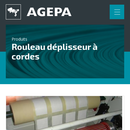
FR
NL
DE
Accueil
Produits
Rouleau déplisseur à
Applications
cordes
Engineering
Partenaires
Contact