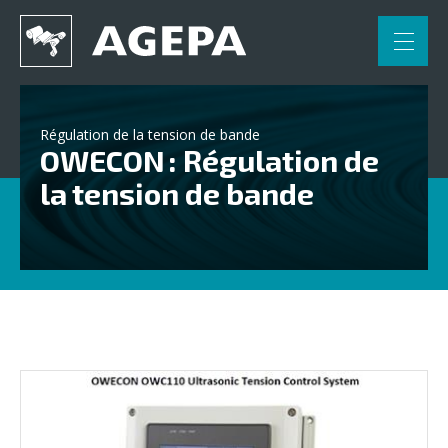
FR
NL
Accueil
Régulation de la tension de bande
OWECON : Régulation de
Applications
la tension de bande
Engineering
Partenaires
Contact