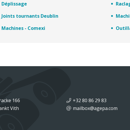
Déplissage
Racla
Joints tournants Deublin
Machi
Machines - Comexi
Outil
racke 166
+32 80 86 29 83
ankt Vith
mailbox@agepa.com