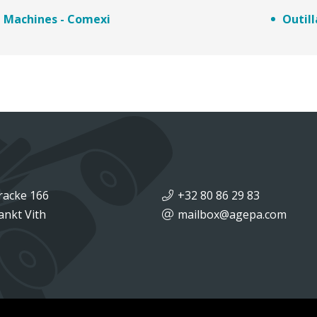
Machines - Comexi
Outil
racke 166
+32 80 86 29 83
ankt Vith
mailbox@agepa.com