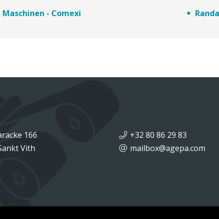
Maschinen - Comexi
Randa
aracke 166
+32 80 86 29 83
Sankt Vith
mailbox@agepa.com