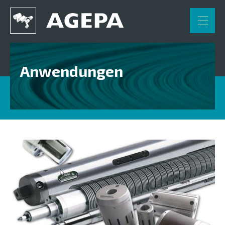
FR
NL
DE
Home
Anwendungen
Anwendungen
Auf- und Abwickeln
Bahnführung
Elektrostatische- und Coronabehandlung
Messung und Inspektion
Breitstreckwalze
Rakel, Microperforation, Schneiden
Drehdurchführungen Deublin
Maschinen - Polytype