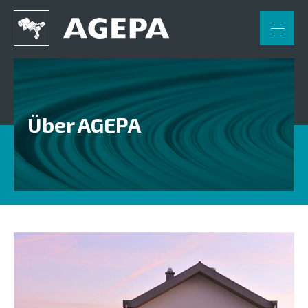
FR
NL
DE
Home
Anwendungen
Über AGEPA
Engineering
Partner
Kontakt