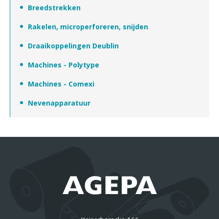
Breedstrekken
Rakelen, microperforeren, snijden
Draaikoppelingen Deublin
Machines - Polytype
Machines - Comexi
Nevenapparatuur