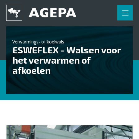
FR
NL
Home
Verwarmings- of koelwals
ESWEFLEX - Walsen voor
Toepassingen
het verwarmen of
Engineering
afkoelen
Partners
Contact