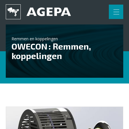
FR
NL
Home
Remmen en koppelingen
OWECON : Remmen,
Toepassingen
koppelingen
Engineering
Partners
Contact