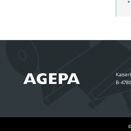
Kaiser
B-4780
©