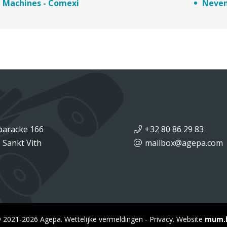
Machines - Comexi
Neven
baracke 166
+32 80 86 29 83
 Sankt Vith
mailbox@agepa.com
 2021-2026 Agepa.
Wettelijke vermeldingen
-
Privacy
.
Website
mum.