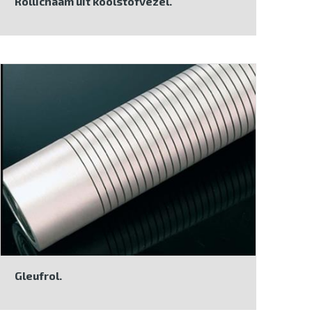
Rollichaam uit koolstofvezel.
Gleufrol.