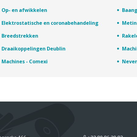
Op- en afwikkelen
Baang
Elektrostatische en coronabehandeling
Metin
Breedstrekken
Rakel
Draaikoppelingen Deublin
Machi
Machines - Comexi
Neven