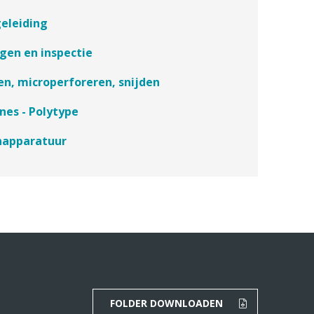
eleiding
gen en inspectie
en, microperforeren, snijden
nes - Polytype
apparatuur
FOLDER DOWNLOADEN