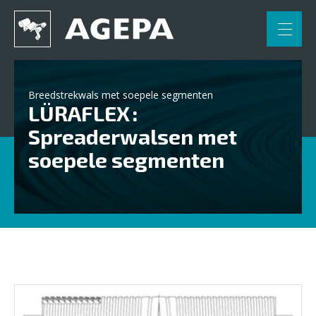
FR
NL
Home
Breedstrekwals met soepele segmenten
LÜRAFLEX :
Toepassingen
Spreaderwalsen met
Engineering
soepele segmenten
Partners
Contact