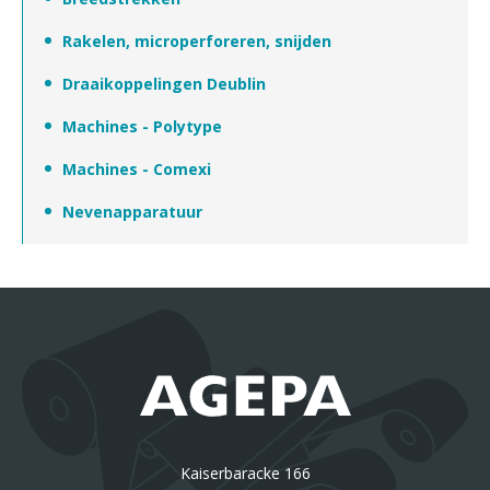
Rakelen, microperforeren, snijden
Draaikoppelingen Deublin
Machines - Polytype
Machines - Comexi
Nevenapparatuur
Kaiserbaracke 166